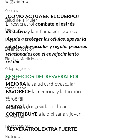
Minerales
organismo.
Aceites
¿CÓMO ACTÚA EN EL CUERPO?
Salud de la Mujer
El resveratrol 
combate el estrés 
Digestión
oxidativo
 y la inflamación crónica.
Ayuda a proteger las células, apoyar la 
Desparasitante
salud cardiovascular y regular procesos 
Desintoxicación
relacionados con el envejecimiento 
Plantas Medicinales
celular.
Adaptogenos
BENEFICIOS DEL RESVERATROL
Belleza
MEJORA
 la salud cardiovascular
comer sano
FAVORECE
 la memoria y la función 
adelgazar
cerebral
APOYA
 la longevidad celular
metabolismo
CONTRIBUYE
 a la piel sana y joven
hormonas
DESCANSAR
RESVERATROL EXTRA FUERTE
Nutricion