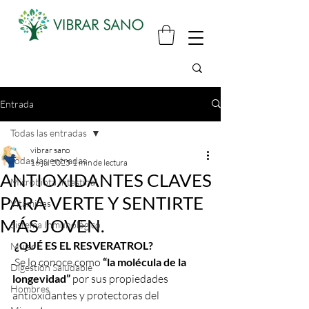
Entrada
Todas las entradas
vibrar sano
Todas las entradas
16 jul 2025
1 min de lectura
ANTIOXIDANTES CLAVES
Microbiota Intestinal
PARA VERTE Y SENTIRTE
Vitaminas
MÁS JOVEN.
Sistema Inmunológico
¿QUÉ ES EL RESVERATROL?
Mujer
 Se lo conoce como 
“la molécula de la 
Digestión Saludable
longevidad”
 por sus propiedades 
Hombres
antioxidantes y protectoras del 