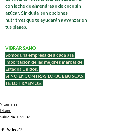
con leche de almendras o de coco sin 
azúcar. Sin duda, son opciones 
nutritivas que te ayudarán a avanzar en 
tus planes.
VIBRAR SANO
Somos una empresa dedicada a la 
importación de las mejores marcas de 
Estados Unidos. 
SI NO ENCONTRÁS LO QUE BUSCÁS, 
TE LO TRAEMOS!
Vitaminas
Mujer
Salud de la Mujer