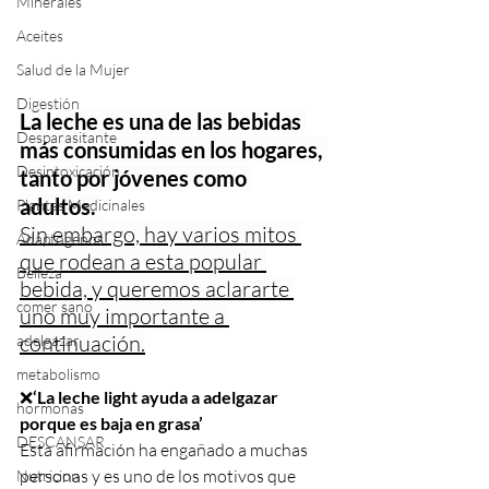
Minerales
Aceites
Salud de la Mujer
Digestión
La leche es una de las bebidas 
Desparasitante
más consumidas en los hogares, 
Desintoxicación
tanto por jóvenes como 
adultos. 
Plantas Medicinales
Sin embargo, hay varios mitos 
Adaptogenos
que rodean a esta popular 
Belleza
bebida, y queremos aclararte 
comer sano
uno muy importante a 
continuación.
adelgazar
metabolismo
❌
‘La leche light ayuda a adelgazar 
hormonas
porque es baja en grasa’
DESCANSAR
Esta afirmación ha engañado a muchas 
personas y es uno de los motivos que 
Nutricion