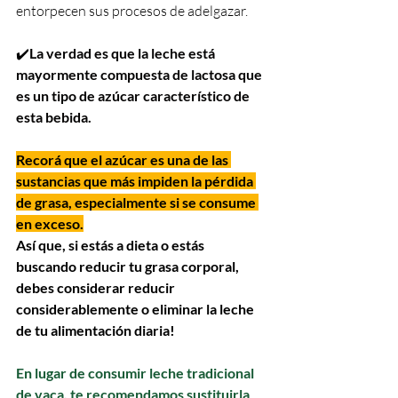
entorpecen sus procesos de adelgazar.
✔️
La verdad es que la leche está 
mayormente compuesta de lactosa que 
es un tipo de azúcar característico de 
esta bebida.
Recorá que el azúcar es una de las 
sustancias que más impiden la pérdida 
de grasa, especialmente si se consume 
en exceso.
Así que, si estás a dieta o estás 
buscando reducir tu grasa corporal, 
debes considerar reducir 
considerablemente o eliminar la leche 
de tu alimentación diaria!
En lugar de consumir leche tradicional 
de vaca, te recomendamos sustituirla 