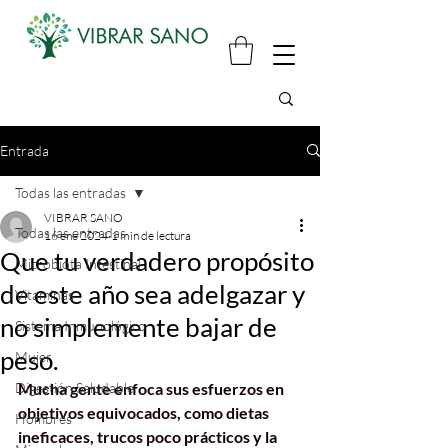
Entrada
Todas las entradas
VIBRAR SANO
Todas las entradas
16 ene 2024
1 min de lectura
Que tu verdadero propósito
Microbiota Intestinal
de este año sea adelgazar y
Vitaminas
no simplemente bajar de
Sistema Inmunológico
peso.
Mujer
Digestión Saludable
Mucha gente enfoca sus esfuerzos en 
objetivos equivocados, como dietas 
Hombres
ineficaces, trucos poco prácticos y la 