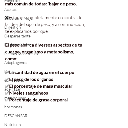
Minerales
más común de todas: 'bajar de peso'.
Aceites
❌
Estamos completamente en contra de 
Salud de la Mujer
la idea de bajar de peso, y a continuación, 
Digestión
te explicamos por qué.
Desparasitante
El peso abarca diversos aspectos de tu 
Desintoxicación
cuerpo, organismo y metabolismo, 
Plantas Medicinales
como:
Adaptogenos
Belleza
✅
La cantidad de agua en el cuerpo
✅
El peso de los órganos
comer sano
✅
El porcentaje de masa muscular
adelgazar
✅
Niveles sanguíneos
metabolismo
✅
Porcentaje de grasa corporal
hormonas
DESCANSAR
Nutricion