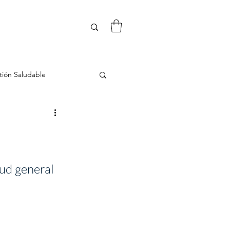
tión Saludable
Desintoxicación
hormonas
ud general 