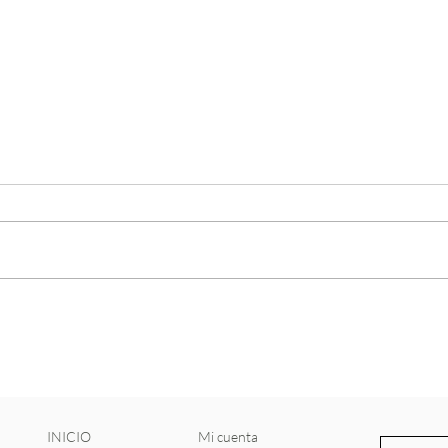
Pista
secos
Pistac
más v
Lo que comés todos los días
tiene un impacto directo en
cómo se comportan tus
hormonas.
INICIO
Mi cuenta