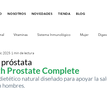
IO
NOSOTROS
NOVEDADES
TIENDA
BLOG
nal
Vitaminas
Sistema Inmunológico
Mujer
Diges
ic 2025
1 min de lectura
tes
Salud de la Mujer
Digestión
Desparasitante
 próstata
th Prostate Complete
nos
Belleza
comer sano
adelgazar
metabolismo
etético natural diseñado para apoyar la sal
en hombres.