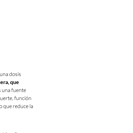
una dosis 
era, que 
 una fuente 
uerte, función 
o que reduce la 