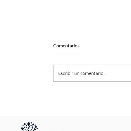
Comentarios
Escribir un comentario...
Adaptoheal Inflammoff /
Menos inflamación, más
equilibrio.