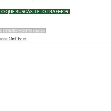
LO QUE BUSCÁS, TE LO TRAEMOS!
D
ENVEJECIMIENTO
prostata
lantas Medicinales