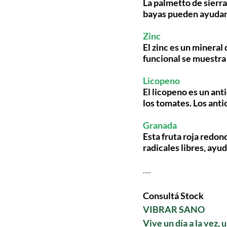
La palmetto de sierra
bayas pueden ayudar a
Zinc
El zinc es un mineral
funcional se muestra 
Licopeno
El licopeno es un ant
los tomates. Los anti
Granada
Esta fruta roja redon
radicales libres, ayu
....
Consultá Stock
VIBRAR SANO 
Vive un día a la vez, 