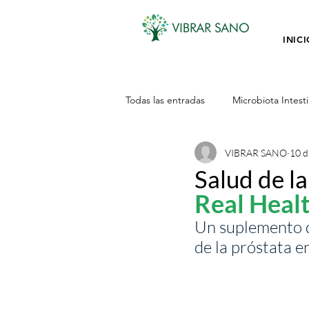
INIC
Todas las entradas
Microbiota Intesti
VIBRAR SANO
10 d
Hombres
Minerales
Acei
Salud de la
Real Heal
Plantas Medicinales
Adaptoge
Un suplemento di
de la próstata 
DESCANSAR
Nutricion