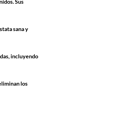
nidos. Sus 
stata sana y 
adas, incluyendo 
eliminan los 