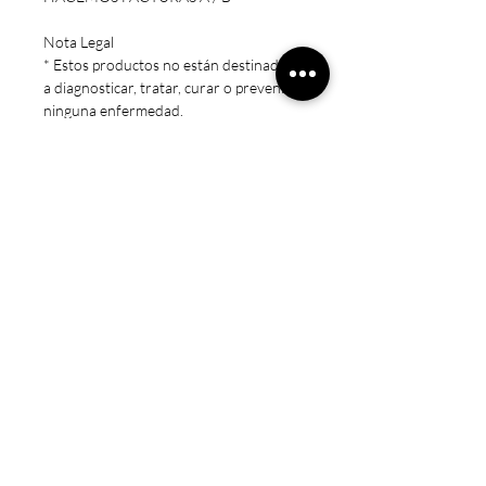
Nota Legal
* Estos productos no están destinados
a diagnosticar, tratar, curar o prevenir
ninguna enfermedad.
* Precaución: Mantener fuera del
alcance de los niños. Sólo para adultos.
No exceda la dosis recomendada.
Consulte a un médico si está
embarazada/amamantando, tomando
medicamentos o si tiene una condición
médica.
La naturaleza al servicio de tu salud