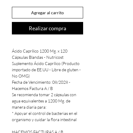
Agregar al carrito
Realizar compra
Ácido Caprílico 1200 Mg. x 120
Cápsulas Blandas - Nutricost
Suplemento Ácido Caprílico (Producto
importado de EE.UU - Libre de gluten -
No OMG)
Fecha de Vencimiento: 08/2028 -
Hacemos Factura A / B
Se recomienda tomar 2 cápsulas con
agua equivalentes a 1200 Mg. de
manera diaria para:
* Apoyar el control de bacterias en el
organismo y cuidar la flora intestinal
HACEMOS FACTURAS A / B