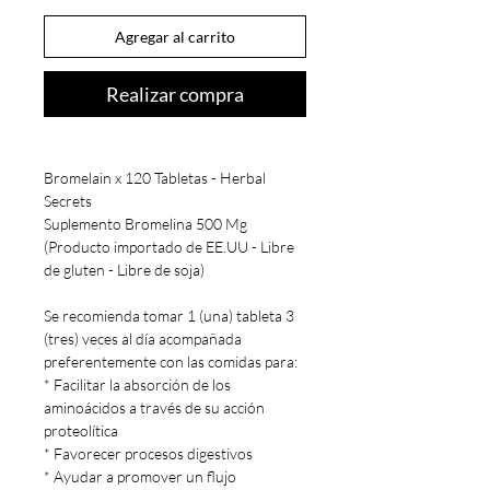
Agregar al carrito
Realizar compra
Bromelain x 120 Tabletas - Herbal
Secrets
Suplemento Bromelina 500 Mg
(Producto importado de EE.UU - Libre
de gluten - Libre de soja)
Se recomienda tomar 1 (una) tableta 3
(tres) veces al día acompañada
preferentemente con las comidas para:
* Facilitar la absorción de los
aminoácidos a través de su acción
proteolítica
* Favorecer procesos digestivos
* Ayudar a promover un flujo