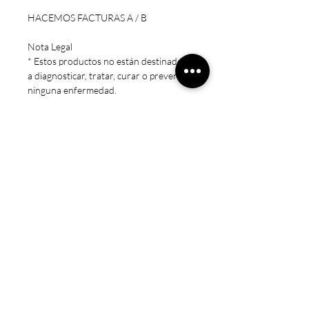
HACEMOS FACTURAS A / B
Nota Legal
* Estos productos no están destinados
a diagnosticar, tratar, curar o prevenir
ninguna enfermedad.
* Precaución: Mantener fuera del
alcance de los niños. Sólo para adultos.
No exceda la dosis recomendada.
Consulte a un médico si está
embarazada/amamantando, tomando
medicamentos o si tiene una condición
médica.