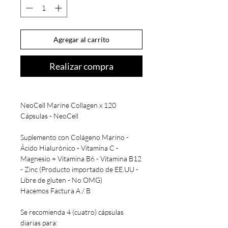
Agregar al carrito
Realizar compra
NeoCell Marine Collagen x 120
Cápsulas - NeoCell
Suplemento con Colágeno Marino -
Ácido Hialurónico - Vitamina C -
Magnesio + Vitamina B6 - Vitamina B12
- Zinc (Producto importado de EE.UU -
Libre de gluten - No OMG)
Hacemos Factura A / B
Se recomienda 4 (cuatro) cápsulas
diarias para: