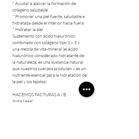
* Ayudar a apoyar la formación de
colágeno saludable
* Promover una piel fuerte, saludable e
hidratada desde el interior hacia fuera
* Hidratar la piel
Suplemento con ácido hialurónico
combinado con colágeno tipo 1 y 3 y
una mezcla de vita-mineral (el ácido
hialurónico considerado hidratante de
la naturaleza, es una sustancia natural
que nuestros cuerpos producen y es un
nutriente esencial para la hidratación de
la piel y los tejidos)
HACEMOS FACTURAS A / B
Nota Legal
* Estos productos no están destinados
a diagnosticar, tratar, curar o prevenir
ninguna enfermedad.
* Precaución: Mantener fuera del
alcance de los niños. Sólo para adultos.