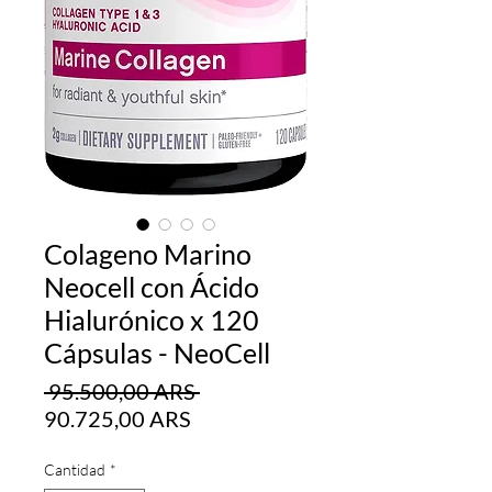
Colageno Marino
Neocell con Ácido
Hialurónico x 120
Cápsulas - NeoCell
Precio
 95.500,00 ARS 
Precio
90.725,00 ARS
de
oferta
Cantidad
*