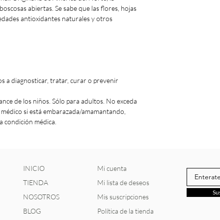
oscosas abiertas. Se sabe que las flores, hojas
iedades antioxidantes naturales y otros
 a diagnosticar, tratar, curar o prevenir
ance de los niños. Sólo para adultos. No exceda
n médico si está embarazada/amamantando,
a condición médica.
INICIO
Mi cuenta
TIENDA
Mi lista de deseos
Su
NOSOTROS
Mis suscripciones
BLOG
Política de la tienda