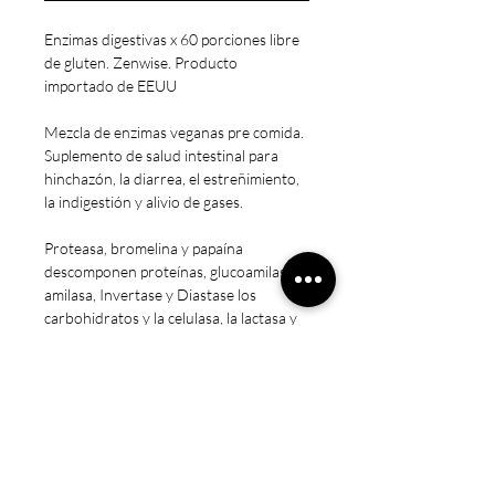
Enzimas digestivas x 60 porciones libre
de gluten. Zenwise. Producto
importado de EEUU
Mezcla de enzimas veganas pre comida.
Suplemento de salud intestinal para
hinchazón, la diarrea, el estreñimiento,
la indigestión y alivio de gases.
Proteasa, bromelina y papaína
descomponen proteínas, glucoamilasa,
amilasa, Invertase y Diastase los
carbohidratos y la celulasa, la lactasa y
la lipasa abordan la fibra, el azúcar en
leche y las grasas.