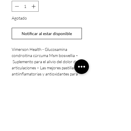
Agotado
Notificar al estar disponible
Vimerson Health - Glucosamina
condroitina cúrcuma Msm boswellia –
Suplemento para el alivio del dolor de
articulaciones – Las mejores pastillas
antiinflamatorias y antioxidantes para
tu espalda, rodillas, manos y más x90
capsulas