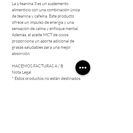
La L-teanina 3 es un suplemento
alimenticio con una combinación única
de teanina y cafeína. Este producto
ofrece un impulso de energía y una
sensación de calma y enfoque mental.
Además, el aceite MCT de cocos
proporciona un aporte adicional de
grasas saludables para una mejor
absorción.
HACEMOS FACTURAS A / B
Nota Legal
* Estos productos no están destinados
a diagnosticar, tratar, curar o prevenir
ninguna enfermedad.
* Precaución: Mantener fuera del
alcance de los niños. Sólo para adultos.
No exceda la dosis recomendada.
Consulte a un médico si está
embarazada/amamantando, tomando
medicamentos o si tiene una condición