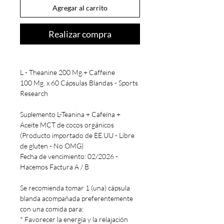
Agregar al carrito
Realizar compra
L - Theanine 200 Mg.+ Caffeine
100 Mg. x 60 Cápsulas Blandas - Sports
Research
Suplemento L-Teanina + Cafeína +
Aceite MCT de cocos orgánicos
(Producto importado de EE.UU - Libre
de gluten - No OMG)
Fecha de vencimiento: 02/2026 -
Hacemos Factura A / B
Se recomienda tomar 1 (una) cápsula
blanda acompañada preferentemente
con una comida para:
* Favorecer la energía y la relajación