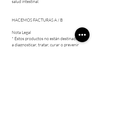
salud intestinal.
HACEMOS FACTURAS A / B
Nota Legal
* Estos productos no están destinados
a diagnosticar, tratar, curar o prevenir
ninguna enfermedad.
* Precaución: Mantener fuera del
alcance de los niños. Sólo para adultos.
No exceda la dosis recomendada.
Consulte a un médico si está
embarazada/amamantando, tomando
medicamentos o si tiene una condición
médica.