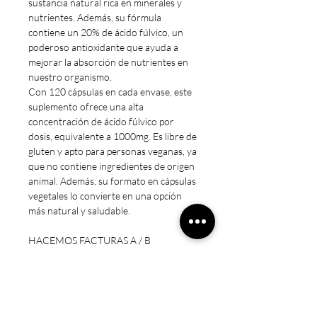
sustancia natural rica en minerales y
nutrientes. Además, su fórmula
contiene un 20% de ácido fúlvico, un
poderoso antioxidante que ayuda a
mejorar la absorción de nutrientes en
nuestro organismo.
Con 120 cápsulas en cada envase, este
suplemento ofrece una alta
concentración de ácido fúlvico por
dosis, equivalente a 1000mg. Es libre de
gluten y apto para personas veganas, ya
que no contiene ingredientes de origen
animal. Además, su formato en cápsulas
vegetales lo convierte en una opción
más natural y saludable.
HACEMOS FACTURAS A / B
Nota Legal
* Estos productos no están destinados
a diagnosticar, tratar, curar o prevenir
ninguna enfermedad.
* Precaución: Mantener fuera del