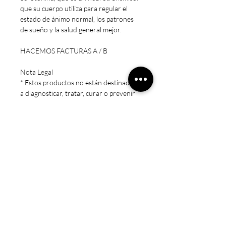
que su cuerpo utiliza para regular el
estado de ánimo normal, los patrones
de sueño y la salud general mejor.
HACEMOS FACTURAS A / B
Nota Legal
* Estos productos no están destinados
a diagnosticar, tratar, curar o prevenir
ninguna enfermedad.
* Precaución: Mantener fuera del
alcance de los niños. Sólo para adultos.
No exceda la dosis recomendada.
Consulte a un médico si está
embarazada/amamantando, tomando
medicamentos o si tiene una condición
médica.