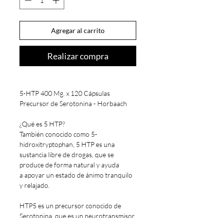
Agregar al carrito
Realizar compra
5-HTP 400 Mg. x 120 Cápsulas
Precursor de Serotonina - Horbaach
¿Qué es 5 HTP?
También conocido como 5-
hidroxitryptophan, 5 HTP es una
sustancia libre de drogas, que se
produce de forma natural y ayuda
a apoyar un estado de ánimo tranquilo
y relajado.
HTP5 es un precursor conocido de
Serotonina, que es un neurotransmisor