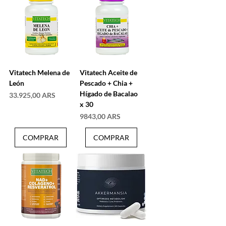
Vitatech Melena de
Vitatech Aceite de
León
Pescado + Chia +
Hígado de Bacalao
Precio
33.925,00 ARS
x 30
Precio
9843,00 ARS
COMPRAR
COMPRAR