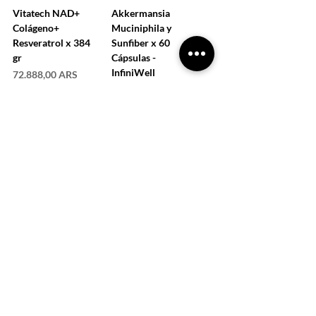
Vitatech NAD+
Akkermansia
Colágeno+
Muciniphila y
Resveratrol x 384
Sunfiber x 60
gr
Cápsulas -
InfiniWell
Precio
72.888,00 ARS
Precio
492.086,00 ARS
COMPRAR
COMPRAR
CARGAR MÁS
La naturaleza al servicio de tu salud