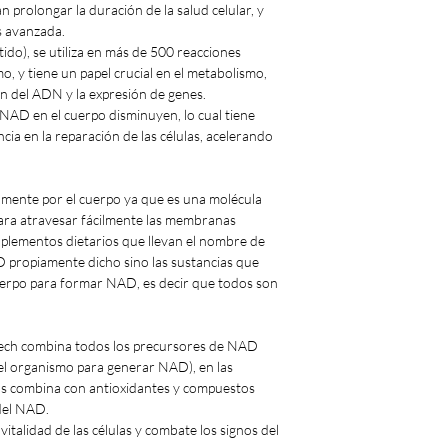
 prolongar la duración de la salud celular, y
ás avanzada.
do), se utiliza en más de 500 reacciones
, y tiene un papel crucial en el metabolismo,
ión del ADN y la expresión de genes.
 NAD en el cuerpo disminuyen, lo cual tiene
ia en la reparación de las células, acelerando
mente por el cuerpo ya que es una molécula
ra atravesar fácilmente las membranas
suplementos dietarios que llevan el nombre de
 propiamente dicho sino las sustancias que
uerpo para formar NAD, es decir que todos son
ech combina todos los precursores de NAD
 el organismo para generar NAD), en las
os combina con antioxidantes y compuestos
del NAD.
talidad de las células y combate los signos del