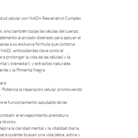
ventud celular con NAD+ Resveratrol Complex
el, sino también todas las células del cuerpo.
plemento avanzado diseñado para apoyar el
racias a su exclusiva fórmula que combina
 NAD), antioxidantes clave como el
ra prolongar la vida de las células) y la
al y bienestar), y extractos naturales
rde y la Pimienta Negra.
ara:
r: Potencia la reparación celular promoviendo
.
ve el funcionamiento saludable de las
 combatir el envejecimiento prematuro
 tóxicos.
jora la claridad mental y la vitalidad diaria.
ara quienes buscan una vida plena, activa y