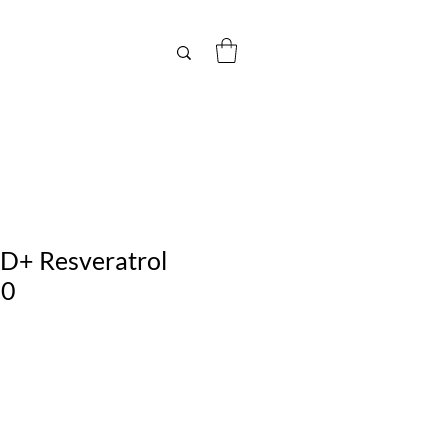
D+ Resveratrol
60
Precio