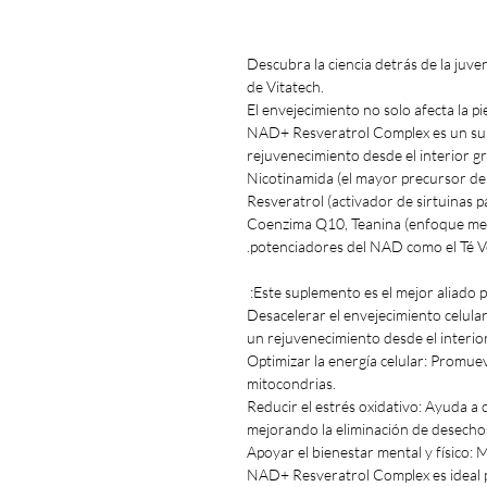
Descubra la ciencia detrás de la ju
de Vitatech.
El envejecimiento no solo afecta la pi
NAD+ Resveratrol Complex es un su
rejuvenecimiento desde el interior g
Nicotinamida (el mayor precursor de
Resveratrol (activador de sirtuinas pa
Coenzima Q10, Teanina (enfoque ment
potenciadores del NAD como el Té Ve
Este suplemento es el mejor aliado p
Desacelerar el envejecimiento celula
un rejuvenecimiento desde el interior
Optimizar la energía celular: Promue
mitocondrias.
Reducir el estrés oxidativo: Ayuda a
mejorando la eliminación de desechos
Apoyar el bienestar mental y físico: Me
NAD+ Resveratrol Complex es ideal p