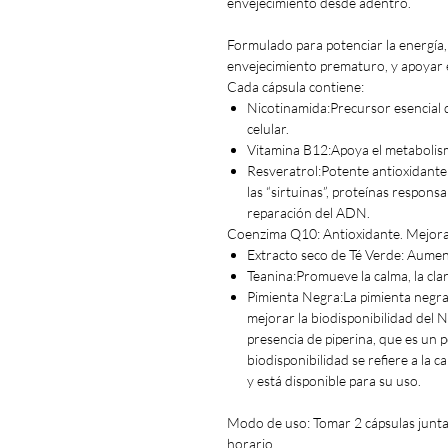
envejecimiento desde adentro.
Formulado para potenciar la energía, 
envejecimiento prematuro, y apoyar e
Cada cápsula contiene:
Nicotinamida:Precursor esencial 
celular.
Vitamina B12:Apoya el metabolism
Resveratrol:Potente antioxidante 
las “sirtuinas”, proteínas responsa
reparación del ADN.
Coenzima Q10: Antioxidante. Mejora l
Extracto seco de Té Verde: Aument
Teanina:Promueve la calma, la clar
Pimienta Negra:La pimienta negra
mejorar la biodisponibilidad del N
presencia de piperina, que es un p
biodisponibilidad se refiere a la
y está disponible para su uso.
Modo de uso: Tomar 2 cápsulas juntas
horario.