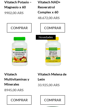
Vitatech Potasio –
Vitatech NAD+
Magnesio x 60
Resveratrol
Complex x 60
Precio
9902,00 ARS
Precio
48.672,00 ARS
COMPRAR
COMPRAR
Novedades
Vitatech
Vitatech Melena de
Multivitaminas y
León
Minerales
Precio
33.925,00 ARS
Precio
8945,00 ARS
COMPRAR
COMPRAR