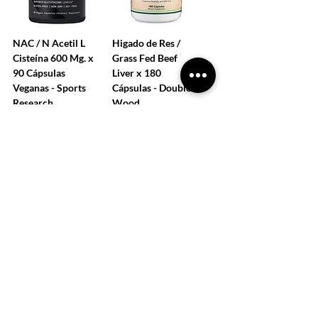
NAC / N Acetil L
Higado de Res /
Cisteína 600 Mg. x
Grass Fed Beef
90 Cápsulas
Liver x 180
Veganas - Sports
Cápsulas - Double
Research
Wood
Precio
Precio
110.500,00 ARS
115.500,00 ARS
COMPRAR
COMPRAR
CARGAR MÁS