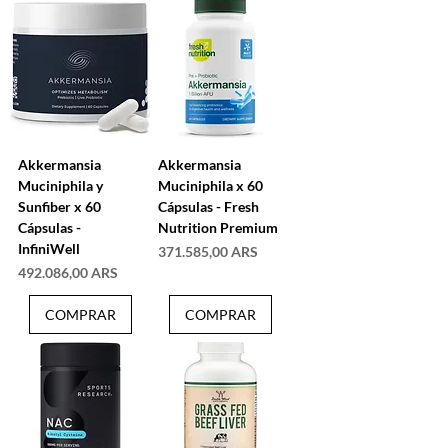
Akkermansia
Akkermansia
Muciniphila y
Muciniphila x 60
Sunfiber x 60
Cápsulas - Fresh
Cápsulas -
Nutrition Premium
InfiniWell
Precio
371.585,00 ARS
Precio
492.086,00 ARS
COMPRAR
COMPRAR