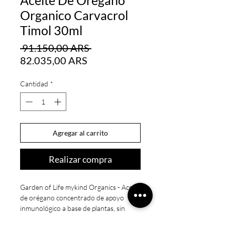
Organico Carvacrol
Timol 30ml
Precio
 91.150,00 ARS 
Precio
82.035,00 ARS
de
oferta
Cantidad
*
Agregar al carrito
Realizar compra
Garden of Life mykind Organics - Aceite
de orégano concentrado de apoyo
inmunológico a base de plantas, sin
alcohol, orgánico, sin OMG, vegano y