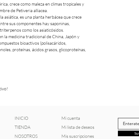
ica, crece como maleza en climas tropicales y
ombre de Petiveria alliacea.
asiática, es una planta herbácea que crece
. Entre sus componentes hay saponinas,
 triterpenos como los asiaticósidos.
n la medicina tradicional de China, Japón y
mpuestos bioactivos (polisacáridos,
enoles, proteínas, ácidos grasos, glicoproteínas,
tivo!
INICIO
Mi cuenta
TIENDA
Mi lista de deseos
Su
NOSOTROS
Mis suscripciones