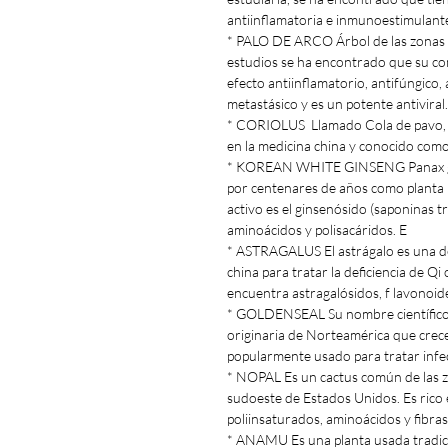
antiinflamatoria e inmunoestimulant
* PALO DE ARCO Árbol de las zonas 
estudios se ha encontrado que su co
efecto antiinflamatorio, antifúngico, 
metastásico y es un potente antiviral.
* CORIOLUS Llamado Cola de pavo, e
en la medicina china y conocido com
* KOREAN WHITE GINSENG Panax gins
por centenares de años como planta 
activo es el ginsenósido (saponinas t
aminoácidos y polisacáridos. E
* ASTRAGALUS El astrágalo es una de
china para tratar la deficiencia de Qi
encuentra astragalósidos, f lavonoid
* GOLDENSEAL Su nombre científico 
originaria de Norteamérica que cre
popularmente usado para tratar infec
* NOPAL Es un cactus común de las zo
sudoeste de Estados Unidos. Es rico e
poliinsaturados, aminoácidos y fibra
* ANAMU Es una planta usada tradic