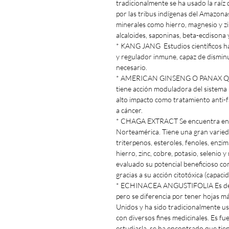
tradicionalmente se ha usado la raí
por las tribus indígenas del Amazonas.
minerales como hierro, magnesio y zi
alcaloides, saponinas, beta-ecdisona y
* KANG JANG Estudios científicos ha
y regulador inmune, capaz de disminu
necesario.
* AMERICAN GINSENG O PANAX QU
tiene acción moduladora del sistema 
alto impacto como tratamiento anti-f
a cáncer.
* CHAGA EXTRACT Se encuentra en las
Norteamérica. Tiene una gran varieda
triterpenos, esteroles, fenoles, enzi
hierro, zinc, cobre, potasio, selenio 
evaluado su potencial beneficioso c
gracias a su acción citotóxica (capaci
* ECHINACEA ANGUSTIFOLIA Es de la
pero se diferencia por tener hojas m
Unidos y ha sido tradicionalmente us
con diversos fines medicinales. Es fue
estudiarla, se ha encontrado que tie