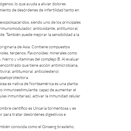
ógenos; lo que ayuda a aliviar dolores
miento de desórdenes de infertilidad tanto en
xopolisacáridos, siendo uno de los principales
 inmunomodulador, antioxidante, antitumoral,
te. También puede mejorar la sensibilidad a la
originaria de Asia. Contiene compuestos
enoles, terpenos, flavonoides; minerales como
 hierro y vitaminas del complejo B. Al evaluar
a encontrado que tiene acción antimicrobiana,
iral, antitumoral, anticolesterol,
hepatoprotectora.
 es nativa de Norteamérica es una planta
to inmunoestimulante, capaz de aumentar el
ulas inmunitarias), activar la inmunidad celular
re científico es Uncaria tormentosa y es
ur para tratar desórdenes digestivos e
ién conocida como el Ginseng brasileño,