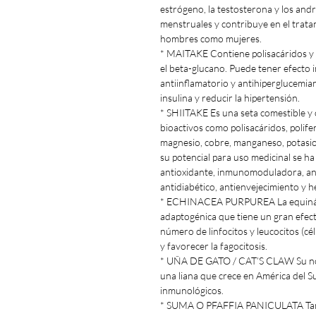
estrógeno, la testosterona y los andr
menstruales y contribuye en el trata
hombres como mujeres.
* MAITAKE Contiene polisacáridos y e
el beta-glucano. Puede tener efecto
antiinflamatorio y antihiperglucemian
insulina y reducir la hipertensión.
* SHIITAKE Es una seta comestible y 
bioactivos como polisacáridos, polif
magnesio, cobre, manganeso, potasio,
su potencial para uso medicinal se h
antioxidante, inmunomoduladora, antiv
antidiabético, antienvejecimiento y 
* ECHINACEA PURPUREA La equinácea
adaptogénica que tiene un gran efec
número de linfocitos y leucocitos (cél
y favorecer la fagocitosis.
* UÑA DE GATO / CAT’S CLAW Su nomb
una liana que crece en América del S
inmunológicos.
* SUMA O PFAFFIA PANICULATA Tamb