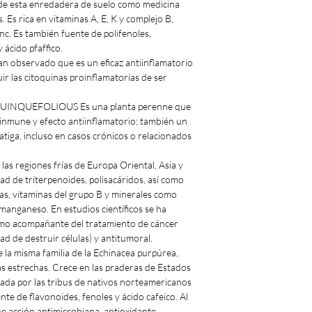
z de esta enredadera de suelo como medicina
 Es rica en vitaminas A, E, K y complejo B,
nc. Es también fuente de polifenoles,
 ácido pfaffico.
n observado que es un eficaz antiinflamatorio
ir las citoquinas proinflamatorias de ser
INQUEFOLIOUS Es una planta perenne que
inmune y efecto antiinflamatorio; también un
atiga, incluso en casos crónicos o relacionados
 regiones frías de Europa Oriental, Asia y
d de triterpenoides, polisacáridos, así como
mas, vitaminas del grupo B y minerales como
y manganeso. En estudios científicos se ha
omo acompañante del tratamiento de cáncer
dad de destruir células) y antitumoral.
 misma familia de la Echinacea purpúrea,
ás estrechas. Crece en las praderas de Estados
ada por las tribus de nativos norteamericanos
nte de flavonoides, fenoles y ácido cafeico. Al
ne acción antimicrobiana, antioxidante,