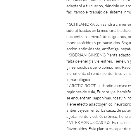
adaptará a tu cuerpo, dándole un apo
facilitando el trabajo del sistema inm
* SCHISANDRA Schisandra chinensis 
sido utilizadas en la medicina tradic
encuentran: aminoácidos lignanos, bet
monosacáridos y polisacáridos. Según 
acción antioxidante, antifatiga, hepa
* SIBERIAN GINSENG Planta adaptog
falta de energía y el estrés. Tiene un
ginsenósidos que lo componen. Favore
incrementa el rendimiento físico y me
inmunológico.
* ARCTIC ROOT La rhodiola rosea es 
regiones de Asia, Europa y el hemisf
se encuentran: saponinas, rosavin, ro
Tiene efecto adaptogénico, neuroprote
antienvejecimiento. Es capaz de poten
agotamiento y estrés crónico, tiene
* VITEX AGNUS CASTUS Es rica en me
flavonoides. Esta planta es capaz de