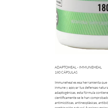
ADAPTOHEAL - IMMUNEHEAL
180 CÁPSULAS
Immuneheal es esa herramienta que e
inmune y apoyar tus defensas natura
adaptogénicas, esta fórmula contien
científicamente se le han comprobado
antimicóticas, antineoplásicas, antibi
combinación natural, funciona mejor 