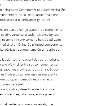
e.
tropicales de Centroamérica y Sudamérica. En
mponente principal, beta-lapachona, tiene
antiparasitario, anticancerígeno, anti
s un tipo de hongo usado tradicionalmente
o coadyuvante para pacientes oncológicos.
eng o ginseng coreano ha sido utilizado
medicinal en China. Su principal componente
riterpénicas), aunque también es fuente de
 las plantas fundamentales de la medicina
 o energía vital. Entre sus componentes se
es, saponinas, polisacáridos y aminoácidos.
es Hydrastis canadensis y es una planta
ce en bosques húmedos; es un remedio
ciones de la piel.
nas cálidas y desérticas de México y el
n polifenoles, vitaminas, ácidos grasos
s.
ionalmente como medicina en algunas