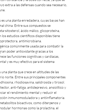
yo extra a las defensas cuando sea necesario,
une.
es una planta enredadera, cuyas bayas han
ional china. Entre sus compuestos se
a-sitosterol, ácido málico, glicoproteína,
los estudios científicos disponibles tiene
toprotectora, antimicrobiana.
énica comúnmente usada para combatir la
 gran poder antioxidante gracias a los
ce las funciones cognitivas y cardíacas,
ntal y es muy efectivo para el sistema
una planta que crece en altitudes de las
erio norte. Entre sus principales componentes
dhiosina, rhodiosavina, salidrosida y tirosol.
ctor, anti-fatiga, antidepresivo, ansiolítico y
ciar el rendimiento mental y reducir el
 acción inmunomoduladora y antiinflamatoria.
tabolitos bioactivos, como diterpenos y
 modular hormonas como la prolactina, el