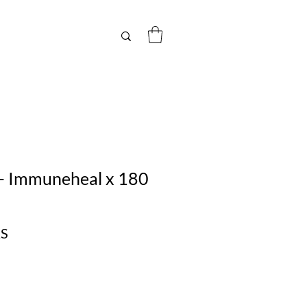
- Immuneheal x 180
Precio
RS