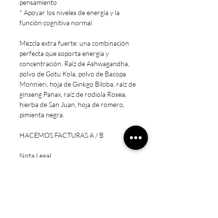
pensamiento
* Apoyar los niveles de energía y la
función cognitiva normal
Mezcla extra fuerte: una combinación
perfecta que soporta energia y
concentración. Raíz de Ashwagandha,
polvo de Gotu Kola, polvo de Bacopa
Monnieri, hoja de Ginkgo Biloba, raíz de
ginseng Panax, raíz de rodiola Rosea,
hierba de San Juan, hoja de romero,
pimienta negra.
HACEMOS FACTURAS A / B
Nota Legal
* Estos productos no están destinados
a diagnosticar, tratar, curar o prevenir
ninguna enfermedad.
* Precaución: Mantener fuera del
alcance de los niños. Sólo para adultos.
No exceda la dosis recomendada.