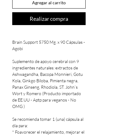
Agregar al carrito
Realizar compra
Brain Support 5750 Mg. x 90 Cápsulas -
Agobi
Suplemento de apoyo cerebral con 9
ingredientes naturales: extractos de
Ashwagandha, Bacopa Monnieri, Gotu
Kola, Ginkgo Biloba, Pimienta negra,
Panax Ginseng, Rhodiola, ST. John`s
Wort y Romero (Producto importado
de EE.UU - Aptp para veganos - No
OMG )
Se recomienda tomar 1 (una) cápsula al
día para:
* Foavorecer el relajamiento, mejorar el