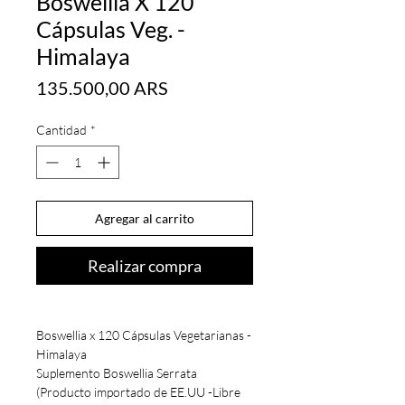
Boswellia X 120
Cápsulas Veg. -
Himalaya
Precio
135.500,00 ARS
Cantidad
*
Agregar al carrito
Realizar compra
Boswellia x 120 Cápsulas Vegetarianas -
Himalaya
Suplemento Boswellia Serrata
(Producto importado de EE.UU -Libre