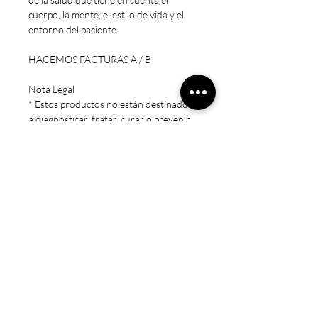
cuerpo, la mente, el estilo de vida y el
entorno del paciente.
HACEMOS FACTURAS A / B
Nota Legal
* Estos productos no están destinados
a diagnosticar, tratar, curar o prevenir
ninguna enfermedad.
* Precaución: Mantener fuera del
alcance de los niños. Sólo para adultos.
No exceda la dosis recomendada.
Consulte a un médico si está
embarazada/amamantando, tomando
medicamentos o si tiene una condición
médica.