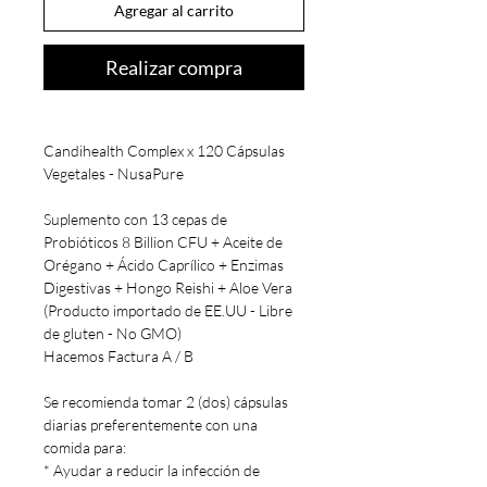
Agregar al carrito
Realizar compra
Candihealth Complex x 120 Cápsulas
Vegetales - NusaPure
Suplemento con 13 cepas de
Probióticos 8 Billion CFU + Aceite de
Orégano + Ácido Caprílico + Enzimas
Digestivas + Hongo Reishi + Aloe Vera
(Producto importado de EE.UU - Libre
de gluten - No GMO)
Hacemos Factura A / B
Se recomienda tomar 2 (dos) cápsulas
diarias preferentemente con una
comida para:
* Ayudar a reducir la infección de