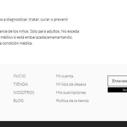
 a diagnosticar, tratar, curar o prevenir
ance de los niños. Sólo para adultos. No exceda
n médico si está embarazada/amamantando,
a condición médica.
INICIO
Mi cuenta
TIENDA
Mi lista de deseos
Su
NOSOTROS
Mis suscripciones
BLOG
Política de la tienda