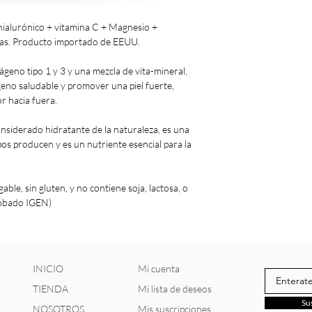
ialurónico + vitamina C + Magnesio +
las. Producto importado de EEUU.
geno tipo 1 y 3 y una mezcla de vita-mineral,
eno saludable y promover una piel fuerte,
or hacia fuera.
considerado hidratante de la naturaleza, es una
os producen y es un nutriente esencial para la
able, sin gluten, y no contiene soja, lactosa, o
probado IGEN)
INICIO
Mi cuenta
TIENDA
Mi lista de deseos
Su
NOSOTROS
Mis suscripciones