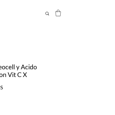
ocell y Acido
on Vit C X
Precio
RS