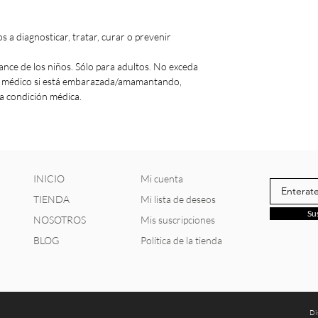
 a diagnosticar, tratar, curar o prevenir
ance de los niños. Sólo para adultos. No exceda
n médico si está embarazada/amamantando,
a condición médica.
INICIO
Mi cuenta
TIENDA
Mi lista de deseos
Su
NOSOTROS
Mis suscripciones
BLOG
Política de la tienda
Di