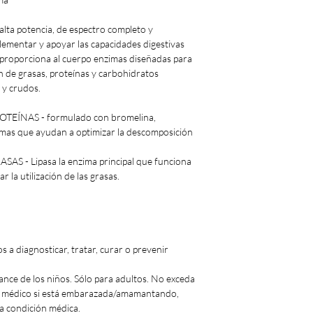
alta potencia, de espectro completo y
lementar y apoyar las capacidades digestivas
 proporciona al cuerpo enzimas diseñadas para
n de grasas, proteínas y carbohidratos
 y crudos.
EÍNAS - formulado con bromelina,
imas que ayudan a optimizar la descomposición
.
 - Lipasa la enzima principal que funciona
 la utilización de las grasas.
 a diagnosticar, tratar, curar o prevenir
ance de los niños. Sólo para adultos. No exceda
n médico si está embarazada/amamantando,
a condición médica.