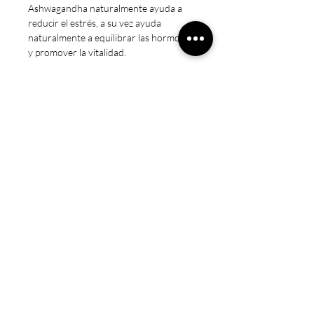
Ashwagandha naturalmente ayuda a
reducir el estrés, a su vez ayuda
naturalmente a equilibrar las hormonas
y promover la vitalidad.
HACEMOS FACTURAS A / B
Nota Legal
* Estos productos no están destinados
a diagnosticar, tratar, curar o prevenir
ninguna enfermedad.
* Precaución: Mantener fuera del
alcance de los niños. Sólo para adultos.
No exceda la dosis recomendada.
Consulte a un médico si está
embarazada/amamantando, tomando
medicamentos o si tiene una condición
médica.