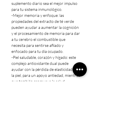
suplemento diario sea el mejor impulso
para tu sistema inmunológico.
-Mejor memoria y enfoque: las
propiedades del extracto de té verde
pueden ayudar a aumentar la cognición
y el procesamiento de memoria para dar
a tu cerebro el combustible que
necesita para sentirse afilado y
enfocado para tu día ocupado.
-Piel saludable, corazón y hígado: este
complejo antioxidante dual puede
ayudar con la pérdida de elasticidad de
la piel, para un apoyo antiedad, mientras
que también promueve la salud
cardiovascular y una función hepática
óptima.
- 50% EGCG y 98% polifenoles
- Incluye 60 mg de vitamina C.
- Apto para veganos y vegetarianos.
- Kosher & Halal Friendly