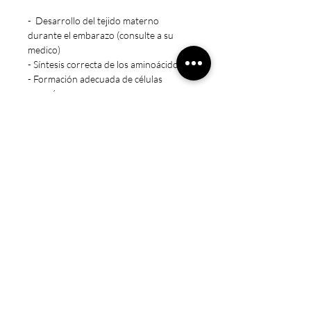
- Desarrollo del tejido materno
durante el embarazo (consulte a su
medico)
- Síntesis correcta de los aminoácidos
- Formación adecuada de células
sanguíneas
- Metabolismo normal de la
homocisteína
- Función psicológica normal
- Funcionamiento adecuado del sistema
inmunitario
- Reducción del cansancio y la fatiga
- Proceso de la división celular
La naturaleza al servicio de tu salud