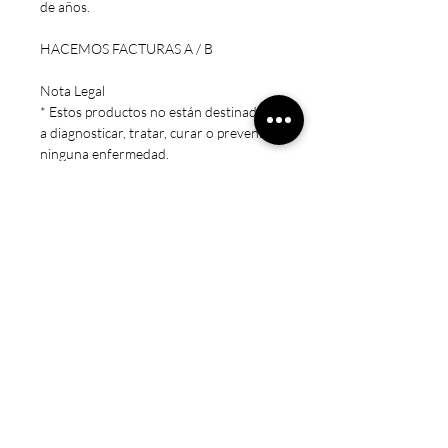
de años.
HACEMOS FACTURAS A / B
Nota Legal
* Estos productos no están destinados
a diagnosticar, tratar, curar o prevenir
ninguna enfermedad.
* Precaución: Mantener fuera del
alcance de los niños. Sólo para adultos.
No exceda la dosis recomendada.
Consulte a un médico si está
embarazada/amamantando, tomando
medicamentos o si tiene una condición
médica.