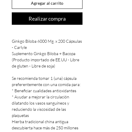
Agregar al carrito
Realizar compra
Ginkgo Biloba 6000 Mg. x 200 Cápsulas
- Carlyle
Suplemento Ginkgo Biloba + Bacopa
(Producto importado de EE.UU - Libre
de gluten - Libre de soja)
Se recomienda tomar 1 (una) cápsula
preferentemente con una comida para:
* Beneficiar cualidades antioxidantes
* Ayudar a mejorar la circulación
dilatando los vasos sanguíneos y
reduciendo la viscosidad de las
plaquetas
Hierba tradicional china antigua
descubierta hace más de 250 millones