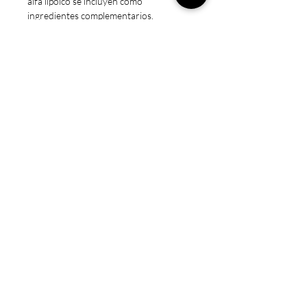
alfa lipoico se incluyen como
ingredientes complementarios.
HACEMOS FACTURAS A / B
Nota Legal
* Estos productos no están destinados
a diagnosticar, tratar, curar o prevenir
ninguna enfermedad.
* Precaución: Mantener fuera del
alcance de los niños. Sólo para adultos.
No exceda la dosis recomendada.
Consulte a un médico si está
embarazada/amamantando, tomando
medicamentos o si tiene una condición
médica.