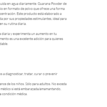
luida en agua diariamente. Guarana Powder de
cio en formato de polvo que ofrece una forma
ncentración. Este producto está elaborado a
da por sus propiedades estimulantes, ideal para
n su rutina diaria.
 diaria y experimenta un aumento en tu
emento es una excelente adición para quienes
dable.
 a diagnosticar, tratar, curar o prevenir
ance de los niños. Sólo para adultos. No exceda
n médico si está embarazada/amamantando,
a condición médica.