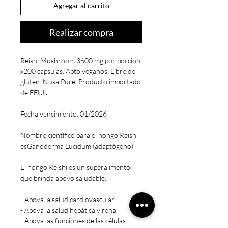
Agregar al carrito
Realizar compra
Reishi Mushroom 3600 mg por porcion
x200 capsulas. Apto veganos. Libre de
gluten. Nusa Pure. Producto importado
de EEUU.
Fecha vencimiento: 01/2026
Nombre científico para el hongo Reishi
esGanoderma Lucidum (adaptógeno)
El hongo Reishi es un superalimento
que brinda apoyo saludable.
- Apoya la salud cardiovascular
- Apoya la salud hepática y renal
- Apoya las funciones de las células