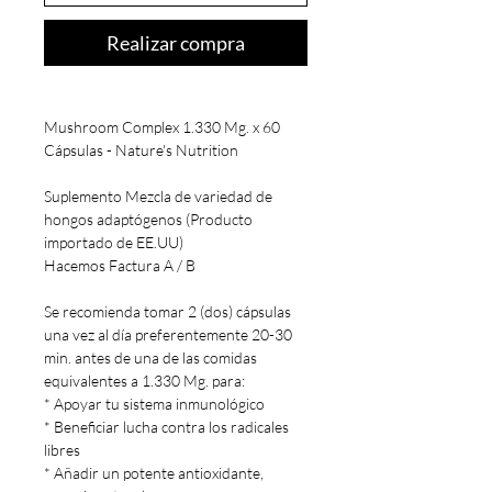
Realizar compra
Mushroom Complex 1.330 Mg. x 60
Cápsulas - Nature's Nutrition
Suplemento Mezcla de variedad de
hongos adaptógenos (Producto
importado de EE.UU)
Hacemos Factura A / B
Se recomienda tomar 2 (dos) cápsulas
una vez al día preferentemente 20-30
min. antes de una de las comidas
equivalentes a 1.330 Mg. para:
* Apoyar tu sistema inmunológico
* Beneficiar lucha contra los radicales
libres
* Añadir un potente antioxidante,