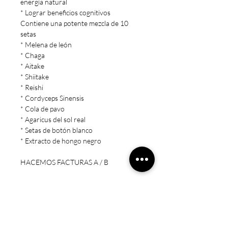
energía natural
* Lograr beneficios cognitivos
Contiene una potente mezcla de 10
setas
* Melena de león
* Chaga
* Aitake
* Shiitake
* Reishi
* Cordyceps Sinensis
* Cola de pavo
* Agaricus del sol real
* Setas de botón blanco
* Extracto de hongo negro
HACEMOS FACTURAS A / B
Nota Legal
* Estos productos no están destinados
a diagnosticar, tratar, curar o prevenir
ninguna enfermedad.
* Precaución: Mantener fuera del