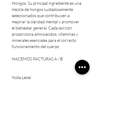
Hongos. Su principal ingrediente es una
mezcla de hongos cuidadosamente
seleccionados que contribuyen a
mejorar la claridad mental y promover
el bienestar general. Cada porción
proporciona aminoácidos, vitaminas y
minerales esenciales para el correcto
funcionamiento del cuerpo.
HACEMOS FACTURAS A / B
Nota Legal
* Estos productos no están destinados
a diagnosticar, tratar, curar o prevenir
ninguna enfermedad.
* Precaución: Mantener fuera del
alcance de los niños. Sólo para adultos.
No exceda la dosis recomendada.
Consulte a un médico si está
embarazada/amamantando, tomando