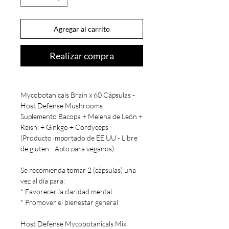
Agregar al carrito
Realizar compra
Mycobotanicals Brain x 60 Cápsulas -
Host Defense Mushrooms
Suplemento Bacopa + Melena de León +
Reishi + Ginkgo + Cordyceps
(Producto importado de EE.UU - Libre
de gluten - Apto para veganos)
Se recomienda tomar 2 (cápsulas) una
vez al día para:
* Favorecer la claridad mental
* Promover el bienestar general
Host Defense Mycobotanicals Mix