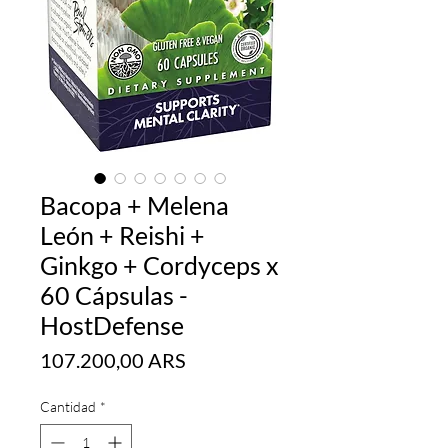
Bacopa + Melena
León + Reishi +
Ginkgo + Cordyceps x
60 Cápsulas -
HostDefense
Precio
107.200,00 ARS
Cantidad
*