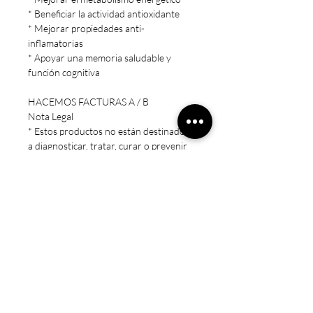
* Beneficiar la actividad antioxidante
* Mejorar propiedades anti-
inflamatorias
* Apoyar una memoria saludable y
función cognitiva
HACEMOS FACTURAS A / B
Nota Legal
* Estos productos no están destinados
a diagnosticar, tratar, curar o prevenir
ninguna enfermedad.
* Precaución: Mantener fuera del
alcance de los niños. Sólo para adultos.
No exceda la dosis recomendada.
Consulte a un médico si está
embarazada/amamantando, tomando
medicamentos o si tiene una condición
médica.