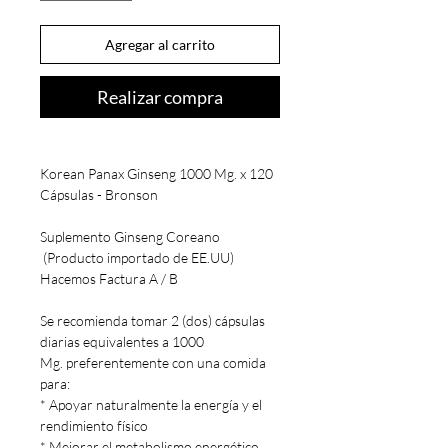
Agregar al carrito
Realizar compra
Korean Panax Ginseng 1000 Mg. x 120
Cápsulas - Bronson
Suplemento Ginseng Coreano
(Producto importado de EE.UU)
Hacemos Factura A / B
Se recomienda tomar 2 (dos) cápsulas
diarias equivalentes a 1000
Mg. preferentemente con una comida
para:
* Apoyar naturalmente la energía y el
rendimiento físico
* Mejorar el metabolismo energético