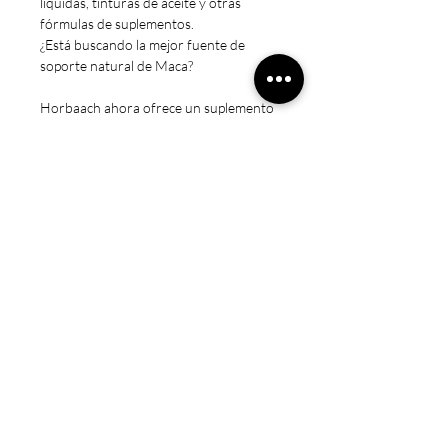
líquidas, tinturas de aceite y otras
fórmulas de suplementos.
¿Está buscando la mejor fuente de
soporte natural de Maca?
Horbaach ahora ofrece un suplemento
de maca de primera calidad elaborado
científicamente para hombres y
mujeres.
Nuestra fórmula sin OMG ofrece Maca
pura superconcentrada en cómodas
cápsulas de liberación rápida.
Cada porción está cargada con
poderosos nutrientes y otras
propiedades fuertes.
Nuestras hierbas se examinan
minuciosamente para garantizar la
pureza, la potencia y la
biodisponibilidad.
¡Aproveche el poder de nuestra
fórmula suprema de Maca hoy!