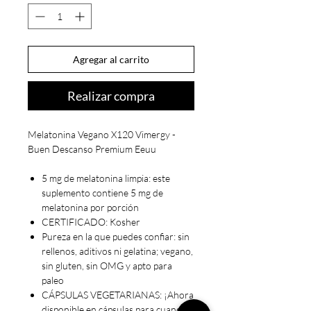
Agregar al carrito
Realizar compra
Melatonina Vegano X120 Vimergy -
Buen Descanso Premium Eeuu
5 mg de melatonina limpia: este
suplemento contiene 5 mg de
melatonina por porción
CERTIFICADO: Kosher
Pureza en la que puedes confiar: sin
rellenos, aditivos ni gelatina; vegano,
sin gluten, sin OMG y apto para
paleo
CÁPSULAS VEGETARIANAS: ¡Ahora
disponible en cápsulas para cuando