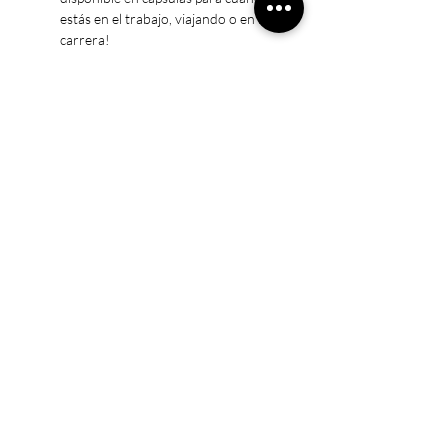
estás en el trabajo, viajando o en la
carrera!
Mejor sueño: la melatonina Vimergy
es una ayuda para dormir para
aliviar el insomnio ocasional. *
Duerme más rápido: la melatonina
Vimergy puede reducir el tiempo que
lleva conciliar el sueño
La naturaleza al servicio de tu salud
Suscribirse