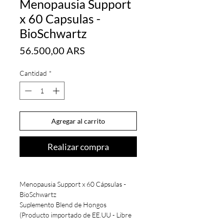
Menopausia Support
x 60 Capsulas -
BioSchwartz
Precio
56.500,00 ARS
Cantidad
*
Agregar al carrito
Realizar compra
Menopausia Support x 60 Cápsulas -
BioSchwartz
Suplemento Blend de Hongos
(Producto importado de EE.UU - Libre