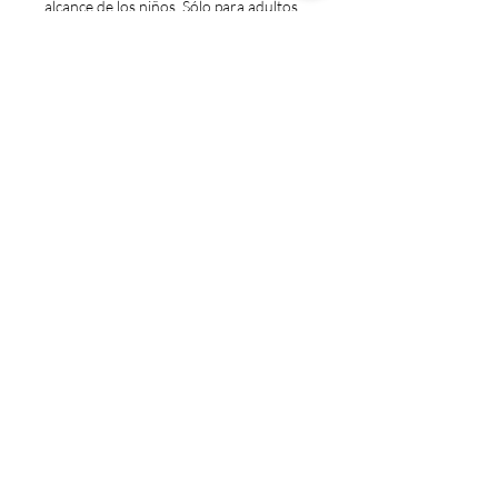
alcance de los niños. Sólo para adultos.
No exceda la dosis recomendada.
Consulte a un médico si está
embarazada/amamantando, tomando
medicamentos o si tiene una condición
médica.
La naturaleza al servicio de tu salud
Suscribirse