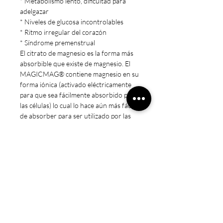
* Metabolismo lento, dificultad para
adelgazar
* Niveles de glucosa incontrolables
* Ritmo irregular del corazón
* Síndrome premenstrual
El citrato de magnesio es la forma más
absorbible que existe de magnesio. El
MAGICMAG® contiene magnesio en su
forma iónica (activado eléctricamente
para que sea fácilmente absorbido por
las células) lo cual lo hace aún más fácil
de absorber para ser utilizado por las
células de todo el cuerpo.
Nota: Se puede utilizar agua caliente
(como un té) o agua fría para sus dosis
diaria.
HACEMOS FACTURAS A / B
Nota Legal
* Estos productos no están destinados
a diagnosticar, tratar, curar o prevenir