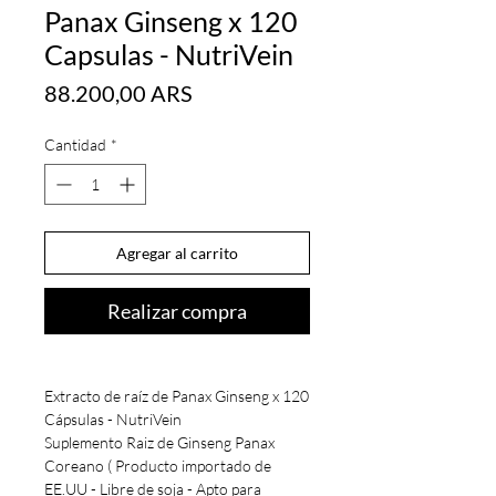
Panax Ginseng x 120
Capsulas - NutriVein
Precio
88.200,00 ARS
Cantidad
*
Agregar al carrito
Realizar compra
Extracto de raíz de Panax Ginseng x 120
Cápsulas - NutriVein
Suplemento Raiz de Ginseng Panax
Coreano ( Producto importado de
EE.UU - Libre de soja - Apto para