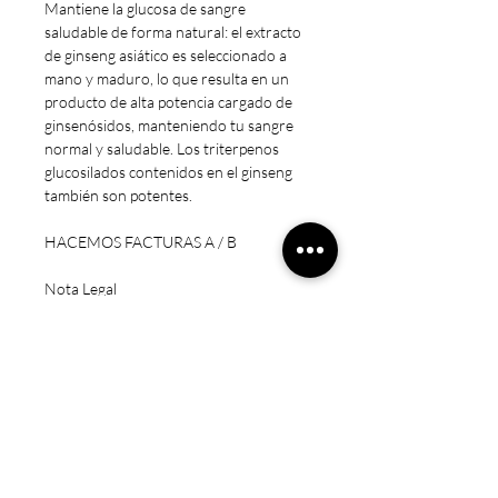
Mantiene la glucosa de sangre
saludable de forma natural: el extracto
de ginseng asiático es seleccionado a
mano y maduro, lo que resulta en un
producto de alta potencia cargado de
ginsenósidos, manteniendo tu sangre
normal y saludable. Los triterpenos
glucosilados contenidos en el ginseng
también son potentes.
HACEMOS FACTURAS A / B
Nota Legal
* Estos productos no están destinados
a diagnosticar, tratar, curar o prevenir
ninguna enfermedad.
* Precaución: Mantener fuera del
alcance de los niños. Sólo para adultos.
No exceda la dosis recomendada.
Consulte a un médico si está
embarazada/amamantando, tomando