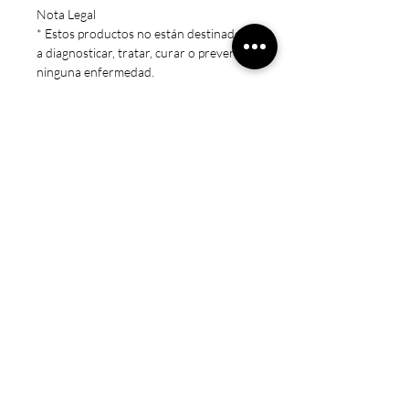
Nota Legal
* Estos productos no están destinados
a diagnosticar, tratar, curar o prevenir
ninguna enfermedad.
* Precaución: Mantener fuera del
alcance de los niños. Sólo para adultos.
No exceda la dosis recomendada.
Consulte a un médico si está
embarazada/amamantando, tomando
medicamentos o si tiene una condición
médica.
La naturaleza al servicio de tu salud