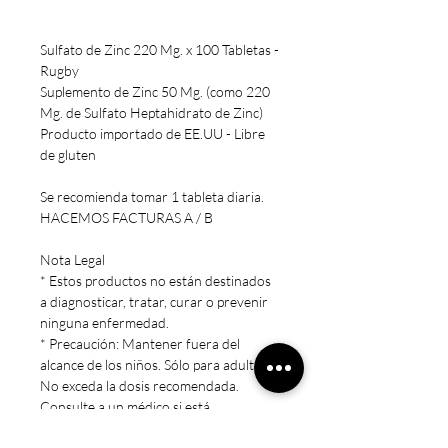
Sulfato de Zinc 220 Mg. x 100 Tabletas -
Rugby
Suplemento de Zinc 50 Mg. (como 220
Mg. de Sulfato Heptahidrato de Zinc)
Producto importado de EE.UU - Libre
de gluten
Se recomienda tomar 1 tableta diaria.
HACEMOS FACTURAS A / B
Nota Legal
* Estos productos no están destinados
a diagnosticar, tratar, curar o prevenir
ninguna enfermedad.
* Precaución: Mantener fuera del
alcance de los niños. Sólo para adultos.
No exceda la dosis recomendada.
Consulte a un médico si está
embarazada/amamantando, tomando