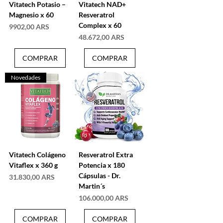
Vitatech Potasio –
Vitatech NAD+
Magnesio x 60
Resveratrol
Complex x 60
Precio
9902,00 ARS
Precio
48.672,00 ARS
COMPRAR
COMPRAR
Novedades
Vitatech Colágeno
Resveratrol Extra
Vitaflex x 360 g
Potencia x 180
Cápsulas - Dr.
Precio
31.830,00 ARS
Martin´s
Precio
106.000,00 ARS
COMPRAR
COMPRAR