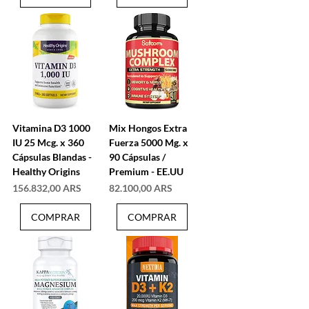
Vitamina D3 1000
Mix Hongos Extra
IU 25 Mcg. x 360
Fuerza 5000 Mg. x
Cápsulas Blandas -
90 Cápsulas /
Healthy Origins
Premium - EE.UU
Precio
Precio
156.832,00 ARS
82.100,00 ARS
COMPRAR
COMPRAR