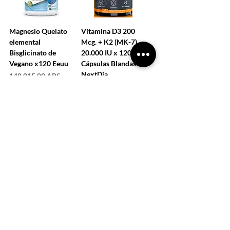
Magnesio Quelato
Vitamina D3 200
elemental
Mcg. + K2 (MK-7)
Bisglicinato de
20.000 IU x 120
Vegano x120 Eeuu
Cápsulas Blandas -
NextDia
Precio
148.015,00 ARS
Precio
91.100,00 ARS
COMPRAR
COMPRAR
CARGAR MÁS