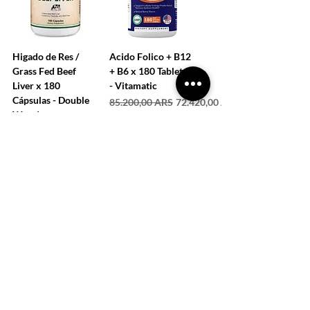
Higado de Res /
Acido Folico + B12
Grass Fed Beef
+ B6 x 180 Tabletas
Liver x 180
- Vitamatic
Cápsulas - Double
Precio
Precio de oferta
85.200,00 ARS
72.420,00 ARS
Wood
Precio
115.500,00 ARS
COMPRAR
COMPRAR
CARGAR MÁS