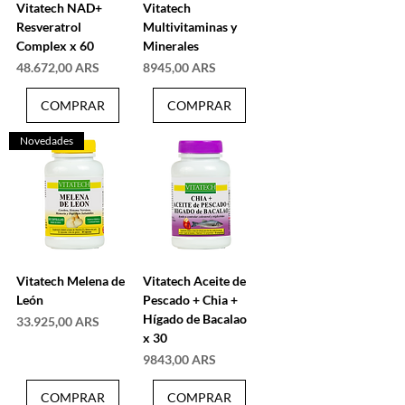
Vitatech NAD+
Vitatech
Resveratrol
Multivitaminas y
Complex x 60
Minerales
Precio
Precio
48.672,00 ARS
8945,00 ARS
COMPRAR
COMPRAR
Novedades
Vitatech Melena de
Vitatech Aceite de
León
Pescado + Chia +
Hígado de Bacalao
Precio
33.925,00 ARS
x 30
Precio
9843,00 ARS
COMPRAR
COMPRAR