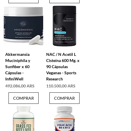
Akkermansia
NAC / N Acetil L
Muciniphila y
Cisteína 600 Mg. x
Sunfiber x 60
90 Cápsulas
Cápsulas -
Veganas - Sports
InfiniWell
Research
Precio
Precio
492.086,00 ARS
110.500,00 ARS
COMPRAR
COMPRAR