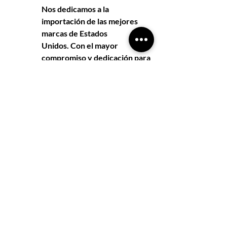
Nos dedicamos a la 
importación de las mejores 
marcas de Estados 
Unidos. Con el mayor 
compromiso y dedicación para 
brindar la mejor experiencia a 
nuestros clientes. 
Y SI NO ENCONTRÁS LO QUE 
BUSCÁS, TE LO TRAEMOS!
Microbiota Intestinal
Vitaminas
Sistema Inmunológico