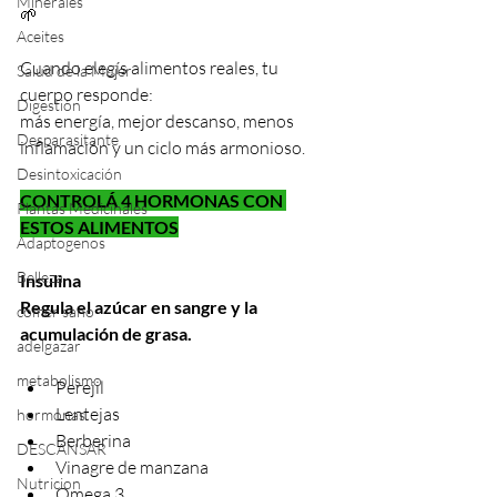
Minerales
🌱
Aceites
Cuando elegís alimentos reales, tu 
Salud de la Mujer
cuerpo responde:
Digestión
más energía, mejor descanso, menos 
Desparasitante
inflamación y un ciclo más armonioso.
Desintoxicación
CONTROLÁ 4 HORMONAS CON 
Plantas Medicinales
ESTOS ALIMENTOS
Adaptogenos
Belleza
Insulina
Regula el azúcar en sangre y la 
comer sano
acumulación de grasa.
adelgazar
metabolismo
Perejil
Lentejas
hormonas
Berberina
DESCANSAR
Vinagre de manzana
Nutricion
Omega 3