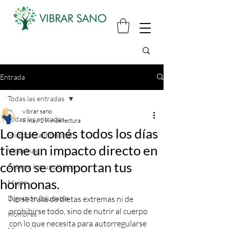
Entrada
Todas las entradas
vibrar sano
Todas las entradas
8 may
1 min de lectura
Lo que comés todos los días
Microbiota Intestinal
tiene un impacto directo en
Vitaminas
cómo se comportan tus
Sistema Inmunológico
hormonas.
Mujer
Digestión Saludable
No se trata de dietas extremas ni de 
prohibirse todo, sino de nutrir al cuerpo 
Hombres
con lo que necesita para autorregularse 