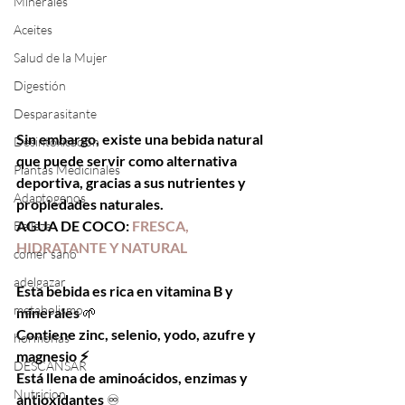
Minerales
Aceites
Salud de la Mujer
Digestión
Desparasitante
Sin embargo, existe una bebida natural 
Desintoxicación
que puede servir como alternativa 
Plantas Medicinales
deportiva, gracias a sus nutrientes y 
Adaptogenos
propiedades naturales.
AGUA DE COCO: 
FRESCA, 
Belleza
HIDRATANTE Y NATURAL
comer sano
adelgazar
Esta bebida es rica en vitamina B y 
metabolismo
minerales 
🌱
Contiene zinc, selenio, yodo, azufre y 
hormonas
magnesio ⚡ 
DESCANSAR
Está llena de aminoácidos, enzimas y 
Nutricion
antioxidantes 
♾️