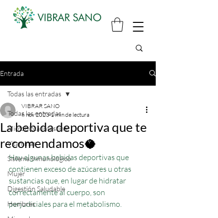
Entrada
Todas las entradas
VIBRAR SANO
Todas las entradas
6 nov 2023
1 min de lectura
La bebida deportiva que te
Microbiota Intestinal
recomendamos🥥
Vitaminas
Hay algunas bebidas deportivas que 
Sistema Inmunológico
contienen exceso de azúcares u otras 
Mujer
sustancias que, en lugar de hidratar 
Digestión Saludable
correctamente al cuerpo, son 
perjudiciales para el metabolismo.
Hombres