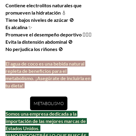
Contiene electrolitos naturales que 
promueven la hidratación 
💧
Tiene bajos niveles de azúcar 
🚫
Es alcalina 
✨
Promueve el desempeño deportivo 
🤸🏻‍♀️
Evita la distensión abdominal 
🚫
No perjudica los riñones 
🚫
El agua de coco es una bebida natural 
repleta de beneficios para el 
metabolismo. ¡Asegúrate de incluirla en 
tu dieta! 
METABOLISMO
Somos una empresa dedicada a la 
importación de las mejores marcas de 
Estados Unidos. 
SI NO ENCONTRÁS LO QUE BUSCÁS, 