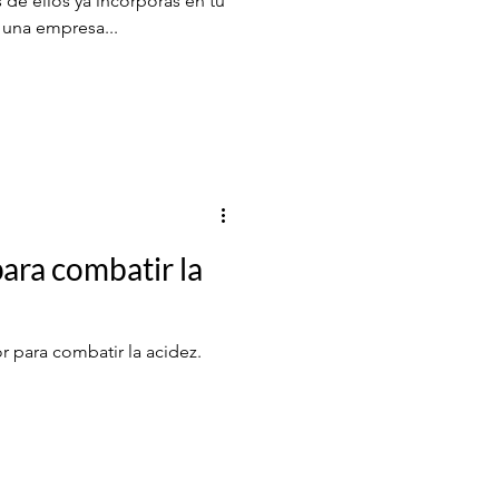
de ellos ya incorporas en tu
s una empresa...
para combatir la
r para combatir la acidez.