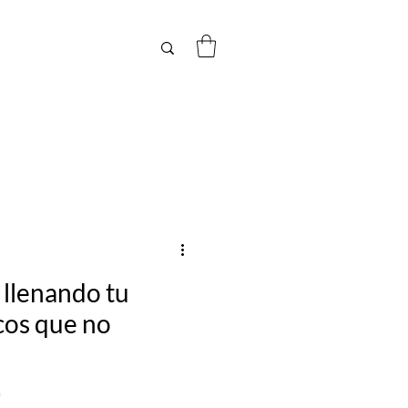
 llenando tu
cos que no
a