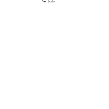
Ver todo
cho, uno de los frutos
 más valorados.
ho, uno de los frutos secos
alorados.