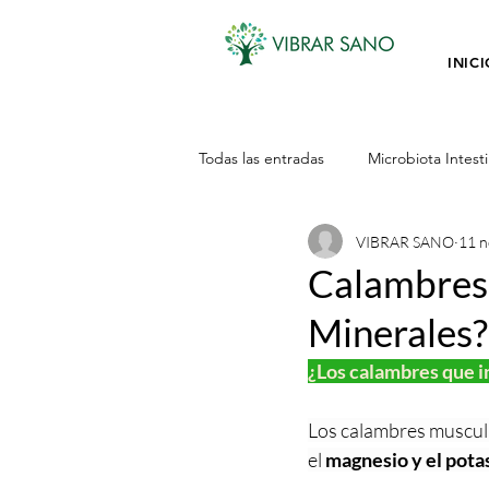
INIC
Todas las entradas
Microbiota Intesti
VIBRAR SANO
11 n
Hombres
Minerales
Acei
Calambres 
Minerales?
Plantas Medicinales
Adaptoge
¿Los calambres que in
DESCANSAR
Nutricion
Los calambres muscula
el 
magnesio y el pota