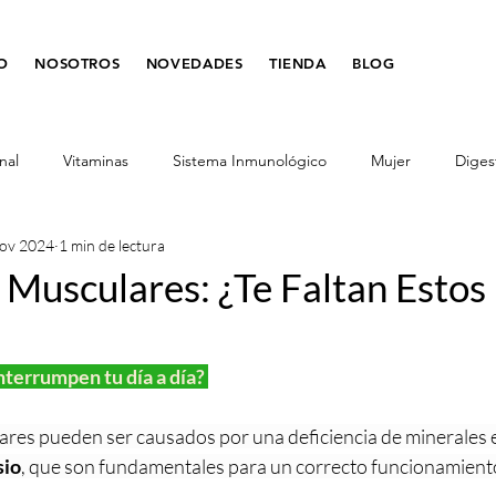
IO
NOSOTROS
NOVEDADES
TIENDA
BLOG
nal
Vitaminas
Sistema Inmunológico
Mujer
Diges
ov 2024
1 min de lectura
tes
Salud de la Mujer
Digestión
Desparasitante
Musculares: ¿Te Faltan Estos
nos
Belleza
comer sano
adelgazar
metabolismo
terrumpen tu día a día? 
res pueden ser causados por una deficiencia de minerales 
sio
, que son fundamentales para un correcto funcionamient