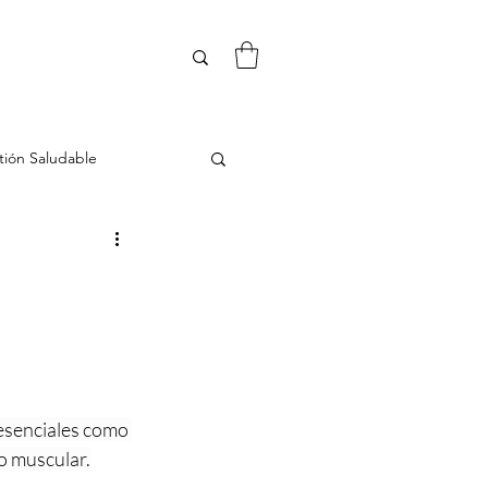
tión Saludable
Desintoxicación
hormonas
esenciales como 
o muscular.