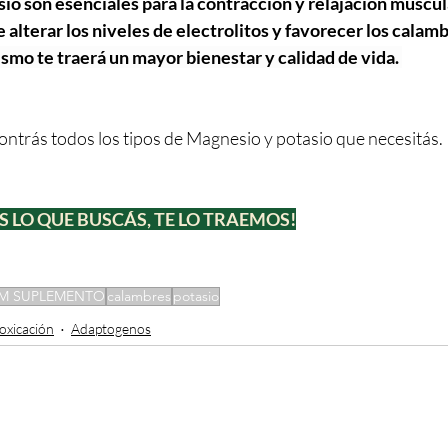
sio son esenciales para la contracción y relajación muscula
alterar los niveles de electrolitos y favorecer los calamb
smo te traerá un mayor bienestar y calidad de vida. 
ontrás todos los tipos de Magnesio y potasio que necesitás.
S LO QUE BUSCÁS, TE LO TRAEMOS!
IM SUPLEMENTO
calambres
potasio
oxicación
Adaptogenos